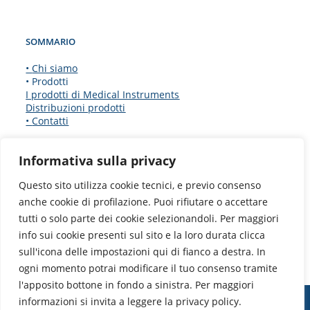
SOMMARIO
•
Chi siamo
• Prodotti
I prodotti di Medical Instruments
Distribuzioni prodotti
•
Contatti
CERTIFICAZIONI
Informativa sulla privacy
Questo sito utilizza cookie tecnici, e previo consenso
anche cookie di profilazione. Puoi rifiutare o accettare
tutti o solo parte dei cookie selezionandoli. Per maggiori
info sui cookie presenti sul sito e la loro durata clicca
sull'icona delle impostazioni qui di fianco a destra. In
ogni momento potrai modificare il tuo consenso tramite
l'apposito bottone in fondo a sinistra. Per maggiori
informazioni si invita a leggere la privacy policy.
Medical Instruments Spa - Cap. Soc. € 104.000,00 int. versato | Pec​ ​​